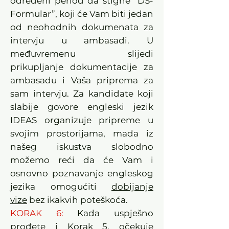
određeni period da stigne “DS-
Formular”, koji će Vam biti jedan
od neohodnih dokumenata za
intervju u ambasadi. U
međuvremenu slijedi
prikupljanje dokumentacije za
ambasadu i Vaša priprema za
sam intervju. Za kandidate koji
slabije govore engleski jezik
IDEAS organizuje pripreme u
svojim prostorijama, mada iz
našeg iskustva slobodno
možemo reći da će Vam i
osnovno poznavanje engleskog
jezika omogućiti
dobijanje
vize
bez ikakvih poteškoća.
KORAK 6:
Kada uspješno
prođete i Korak 5, očekuje