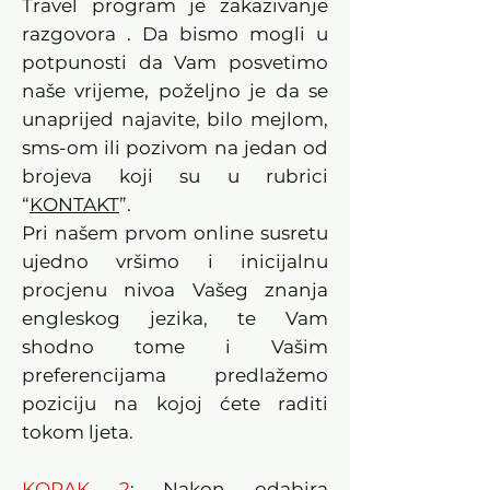
Travel program je zakazivanje
razgovora . Da bismo mogli u
potpunosti da Vam posvetimo
naše vrijeme, poželjno je da se
unaprijed najavite, bilo mejlom,
sms-om ili pozivom na jedan od
brojeva koji su u rubrici
“
KONTAKT
”.
Pri našem prvom online susretu
ujedno vršimo i inicijalnu
procjenu nivoa Vašeg znanja
engleskog jezika, te Vam
shodno tome i Vašim
preferencijama predlažemo
poziciju na kojoj ćete raditi
tokom ljeta.
KORAK 2
: Nakon odabira