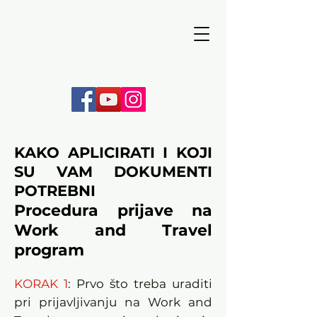
Žiro račun:
5620 0481 5518 5186
Telefon:
065 089 240
Ideas
KAKO APLICIRATI I KOJI
SU VAM DOKUMENTI
POTREBNI
Procedura prijave na
Work and Travel
program
KORAK 1
: Prvo što treba uraditi
pri prijavljivanju na Work and