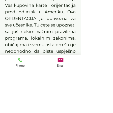
Vas
kupovina karte
i orijentacija
pred odlazak u Ameriku. Ova
ORIJENTACIJA je obavezna za
sve učesnike. Tu ćete se upoznati
sa još nekim važnim pravilima
programa, lokalnim zakonima,
običajima i svemu ostalom što je
neophodno da biste uspješno
kompletirali program.
Važna napomena: U svakom
Phone
Email
koraku tokom aplikacionog
procesa možete očekivati
pomoć od osoblja IDEAS a u vezi
sa svim pitanjima, kao što su:
planiranje puta, pronalazak
smještaja, kupovina karata za
prevoz u Americi, zakazivanje