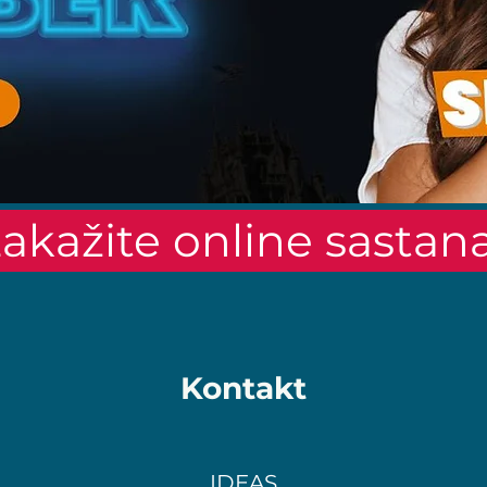
akažite online sastan
Kontakt
IDEAS