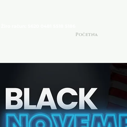
Ideas
Žiro račun: 5620 0481 5518 5186
Telefon: 065 089 240
Početna
Zoom