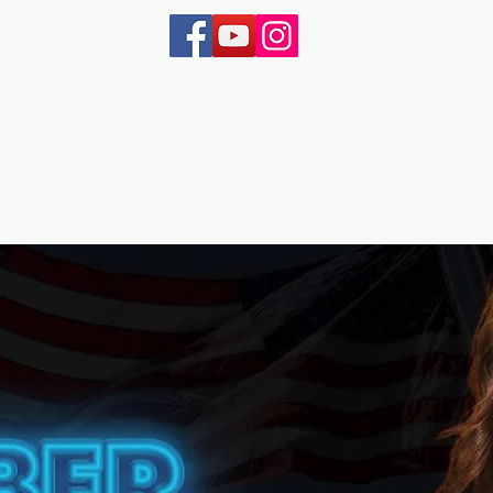
W&T SAD
W&T Njemačka
Turističke vi